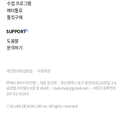
수업 프로그램
메타툴로
툴킷구매
SUPPORT
도움말
문의하기
개인정보취급방침
이용약관
㈜에스큐브디자인랩
대표 정선희
부산광역시 동구 중앙대로226번길 3-8
글로벌스타빌딩 8층 및 404호
toolo.help@gmail.com
사업자 등록번호 :
287-81-03243
ⓒSCUBE DESIGN LAB Inc. All rights reserved.