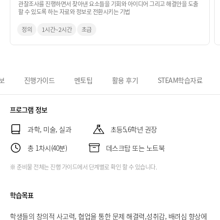
관찰조사를 진행하면서 찾아낸 요소들을 기회와 아이디어 그리고 해결안을 도출
할 수 있도록 하는 자료와 정보로 전환시키는 기법
정의
1시간~2시간
초급
보
진행가이드
멘토팁
활용 후기
STEAM학습자료
프로그램 정보
과학, 미술, 실과
초등5,6학년 권장
총 1차시(40분)
데스크탑 또는 노트북
※ 준비물 전체는 진행 가이드에서 단계별로 확인 할 수 있습니다.
학습목표
학생들의 창의적 사고력, 협업을 통한 문제 해결력,성취감, 배려심 향상에