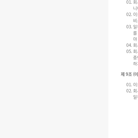
회
니
이
비
일
를
야
회
회
중
하
제 9조 
이
회
일