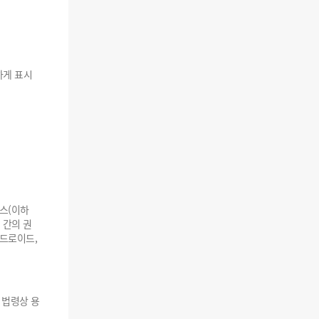
하게 표시
비스(이하
 간의 권
안드로이드,
 법령상 용