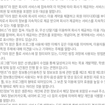
이용자”라 함은 회사의 서비스에 접속하여 이 약관에 따라 회사가 제공하는 서비스
 회원 및 비회원을 포함한 모든 대상을 말합니다.
회원”이라 함은 회사와 회사의 서비스 이용 계약을 체결하고 회원 아이디(ID)를 부
자로서 회사의 정보를 지속적으로 제공 받으며 회사가 제공하는 서비스를 지속적
 수 있는 자를 말합니다.
서비스”라 함은 접속 가능한 유, 무선 단말기를 이용하여 회사가 제공하는 이용 가
위를 말하며, 회사가 제공하는 콘텐츠를 포함하는 개념이며, 본 계약에서는 서비스
로 표시하는 경우도 있습니다.
멘토”라 함은 툴과 프로그램 사용에 대한 이해가 깊은 이용자를 의미하며, 이용자
 특정 주제에 대해 의견을 나누고 기여하는 주체를 말합니다.
툴”이라 함은 툴로 서비스에 잘 정리되어 있는, 디자인 씽킹 과정에 사용되는 방법
니다.
프로그램”이라 함은 선생님들이 수업을 통해 달성하고자 하는 목표 개발역량, 학생
에 맞춰 일정 시간동안 진행 할 수 있는 콘텐츠입니다.
콘텐츠”라 함은 정보통신이용촉진 및 정보보호 등에 관한 법률 제2조 제1항 제1호
한 정보통신망에서 사용되는 부호·문자·음성·음향 및 영상 등으로 표현된 자료 또
, 툴, 또는 프로그램의 형태로 되어있으며. 그 보존 및 이용에 있어 효용을 높일 수
적 형태로 제작 또는 처리된 것을 말합니다.
개인정보”라 함은 생존하는 개인에 관한 정보로서 해당 정보에 포함된 e-mail 주소
, SNS 정보(카카오톡, 네이버 로그인 시) 등의 사항에 의하여 해당 개인을 식별할 
를 말합니다.