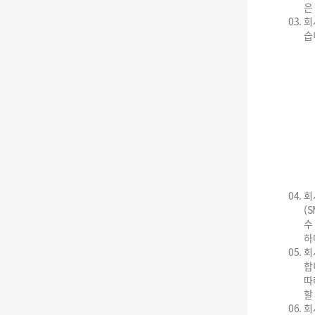
은
회
습
회
(
수
하
회
합
따
할
회