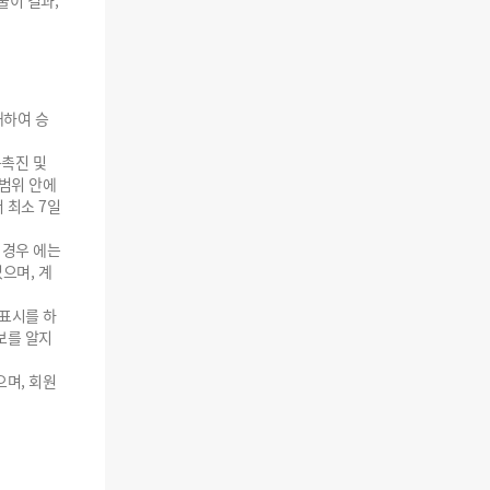
풀이 결과,
대하여 승
촉진 및
범위 안에
 최소 7일
 경우 에는
으며, 계
사표시를 하
보를 알지
으며, 회원