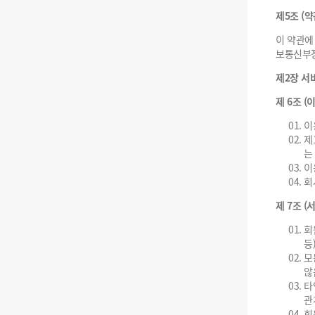
제5조 (약
이 약관에
보통신부장
제2장 서
제 6조 (
이
제
는
이
회
제 7조 (
회
등
모
않
타
관
회