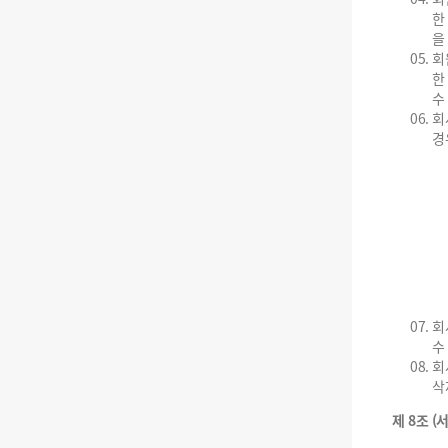
한
을
회
한
수
회
경
회
수
회
삭
제 8조 (