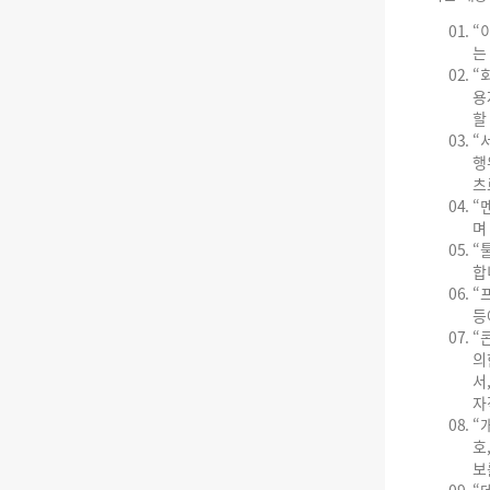
“
는
“
용
할
“
행
츠
“
며
“
합
“
등
“
의
서
자
“
호
보