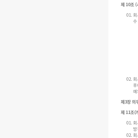
제 10조 
회
수
회
후
예
제3장 의
제 11조
회
방
회