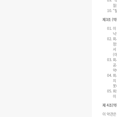
“
질
“
제3조 (
이
낙
회
정
서
(
회
공
약
회
지
못
회
이
제 4조(
이 약관은