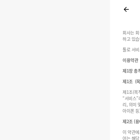
회사는 회
하고 있습
툴로 서비
이용약관
제1장 총
제1조 (목
제1조(목
“서비스”
리, 의미
아이폰 등
제2조 (용
이 약관에
어는 해당