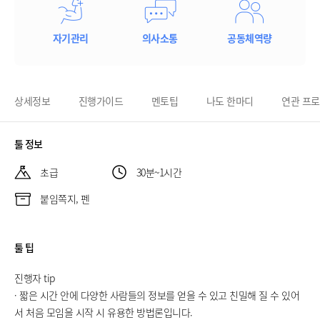
자기관리
의사소통
공동체역량
상세정보
진행가이드
멘토팁
나도 한마디
연관 프
툴 정보
초급
30분~1시간
붙임쪽지, 펜
툴 팁
진행자 tip
· 짧은 시간 안에 다양한 사람들의 정보를 얻을 수 있고 친밀해 질 수 있어
서 처음 모임을 시작 시 유용한 방법론입니다.