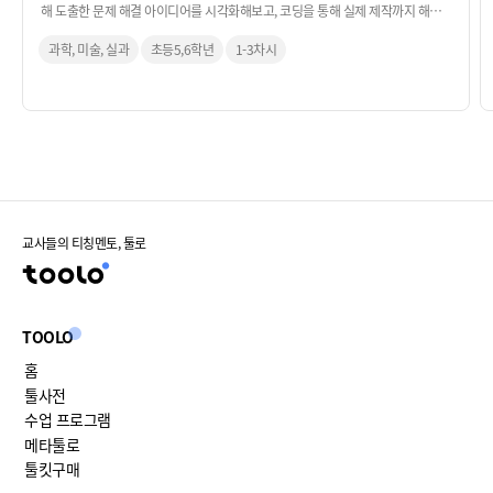
해 도출한 문제 해결 아이디어를 시각화해보고, 코딩을 통해 실제 제작까지 해보
는 활동입니다.
과학, 미술, 실과
초등5,6학년
1-3차시
교사들의 티칭멘토, 툴로
TOOLO
홈
툴사전
수업 프로그램
메타툴로
툴킷구매