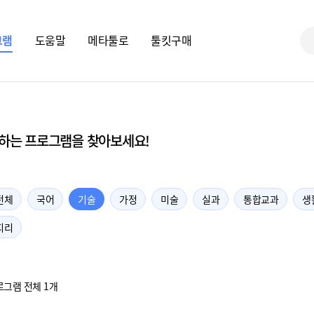
그램
도움말
메타툴로
툴킷구매
하는 프로그램을 찾아보세요!
전체
국어
기술
가정
미술
실과
통합교과
생
지리
로그램 전체 1개