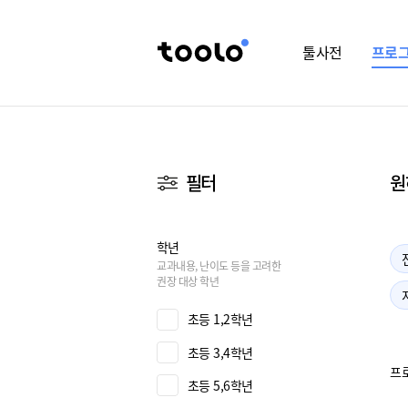
툴사전
프로
필터
원
학년
교과내용, 난이도 등을 고려한
권장 대상 학년
초등 1,2학년
초등 3,4학년
프
초등 5,6학년