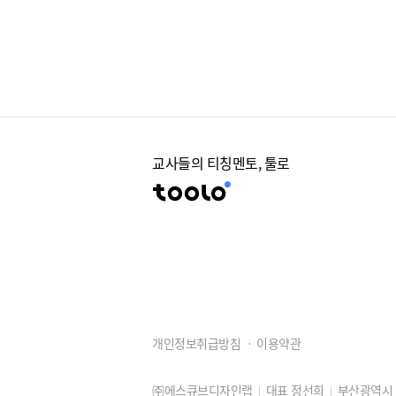
교사들의 티칭멘토, 툴로
개인정보취급방침
이용약관
㈜에스큐브디자인랩
대표 정선희
부산광역시 동