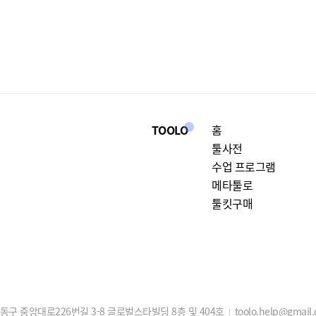
TOOLO
홈
툴사전
수업 프로그램
메타툴로
툴킷구매
구 중앙대로226번길 3-8 글로벌스타빌딩 8층 및 404호
toolo.help@gmail