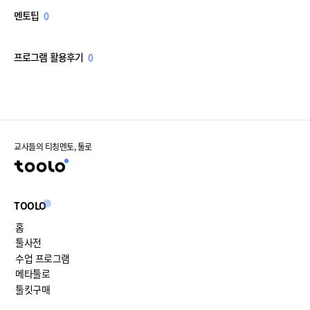
멘토팁
0
프로그램 활용후기
0
교사들의 티칭멘토, 툴로
TOOLO
홈
툴사전
수업 프로그램
메타툴로
툴킷구매