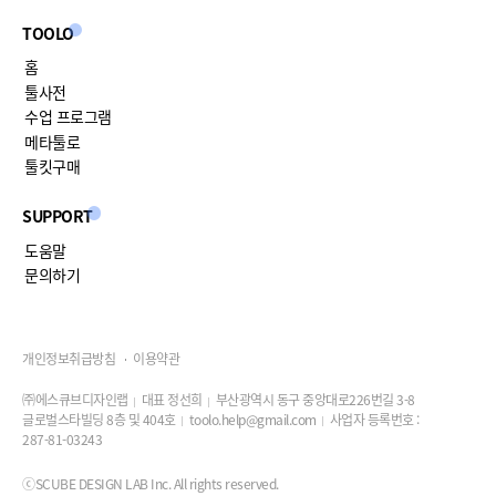
TOOLO
홈
툴사전
수업 프로그램
메타툴로
툴킷구매
SUPPORT
도움말
문의하기
개인정보취급방침
이용약관
㈜에스큐브디자인랩
대표 정선희
부산광역시 동구 중앙대로226번길 3-8
글로벌스타빌딩 8층 및 404호
toolo.help@gmail.com
사업자 등록번호 :
287-81-03243
ⓒSCUBE DESIGN LAB Inc. All rights reserved.