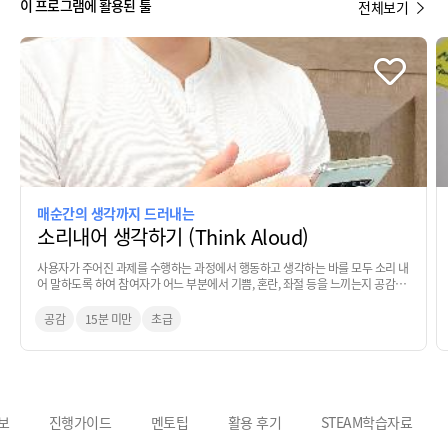
이 프로그램에 활용된 툴
전체보기
매순간의 생각까지 드러내는
소리내어 생각하기 (Think Aloud)
사용자가 주어진 과제를 수행하는 과정에서 행동하고 생각하는 바를 모두 소리 내
어 말하도록 하여 참여자가 어느 부분에서 기쁨, 혼란, 좌절 등을 느끼는지 공감하
는 기법
공감
15분 미만
초급
보
진행가이드
멘토팁
활용 후기
STEAM학습자료