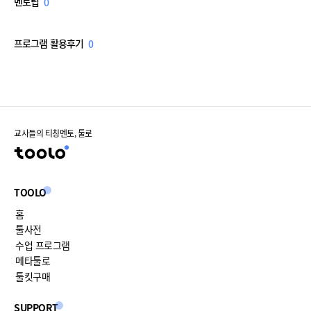
멘토팁
0
프로그램 활용후기
0
교사들의 티칭멘토, 툴로
TOOLO
홈
툴사전
수업 프로그램
메타툴로
툴킷구매
SUPPORT